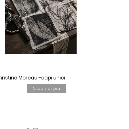
hristine Moreau -capi unici
Scopri di più
CONTATTI E RIVENDITORI
Rimani connesso