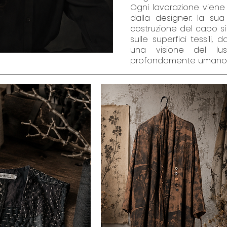
Ogni lavorazione viene
dalla designer: la sua
costruzione del capo si
sulle superfici tessili,
una visione del lus
profondamente umano