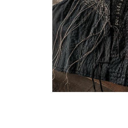
Studio Stilistico Maison Christine Morea
Sede Legale Pietrasanta (LU)
P.Iva 02664020464