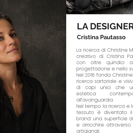
LA DESIGNE
Cristina Pautasso
La ricerca di Christine
creativo di Cristina P
con oltre quindici a
progettazione e nello s
Nel 2016 fonda Christi
ricerca sartoriale e vis
di capi unici che un
estetica contem
all’avanguardia.
Nel tempo la ricerca e l
tessuto è diventato il
brand: una superficie d
e arricchire attraverso 
artigianali.